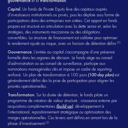
gouvernance
et la
transformation
.
Capital.
Un fonds de Private Equity lève des capitaux auprès
d'investisseurs institutionnels ou privés, puis les déploie sous forme de
participations dans des entreprises non cotées. Cet apport en fonds
propres est structuré en articulation avec la dette senior et, selon les
stratégies, des instruments mezzanine ou des obligations
convertibles. La structure de financement est calibrée pour optimiser
(2)
le rendement ajusté au risque, avec un horizon de détention défini.
Gouvernance.
L'entrée au capital s'accompagne d'une présence
formelle dans les organes de décision. Le fonds siège au conseil
d'administration ou au conseil de surveillance, participe aux
nominations managériales clés et impose un cadre de reporting
renforcé. Un plan de transformation à 100 jours
(100-day plan)
est
généralement défini dès la prise de participation pour aligner les
priorités opérationnelles.
Transformation.
Sur la durée de détention, le fonds pilote un
programme de création de valeur structuré : croissance externe par
acquisitions complémentaires
(
build-up
)
, développement à
l'international, repositionnement stratégique ou optimisation des
marges opérationnelles. Ces leviers sont définis en amont lors de la
(2)
phase d'investissement.