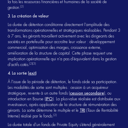
la fois les ressources financières et humaines de la société de
(2)
gestion.
3. La création de valeur
La durée de détention conditionne directement l'amplitude des
transformations opérationnelles et stratégiques réalisables. Pendant 3
à 7 ans, les gérants travaillent activement avec les dirigeants des
sociétés en portefeuille pour accroître leur valeur : développement
commercial, optimisation des marges, croissance externe,
amélioration de la structure de capital. Cette phase requiert une
implication opérationnelle qui n'a pas d'équivalent dans la gestion
(2)(3)
d'actifs cotés.
4. La sortie (
exit
)
À l'issue de la période de détention, le fonds cède sa participation.
Les modalités de sortie sont multiples : cession à un acquéreur
stratégique, revente à un autre fonds (
cession secondaire
), ou
introduction en Bourse (
IPO
). La plus-value réalisée est distribuée aux
investisseurs, après application de la structure de rémunération des
gérants. La sortie détermine le multiple et le
TRI
(Taux de Rentabilité
(2)
Interne) réalisé par le fonds.
La durée totale d'un fonds de Private Equity s'étend généralement