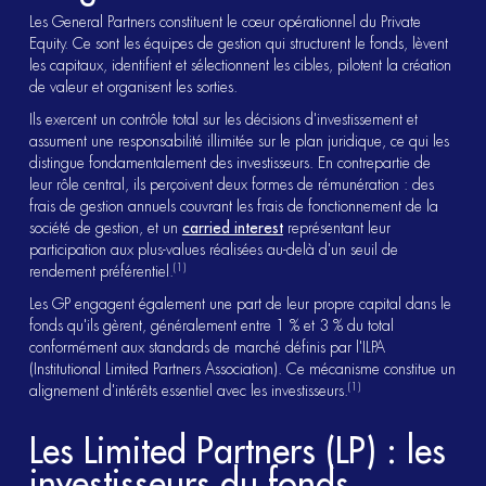
Les General Partners constituent le cœur opérationnel du Private
Equity. Ce sont les équipes de gestion qui structurent le fonds, lèvent
les capitaux, identifient et sélectionnent les cibles, pilotent la création
de valeur et organisent les sorties.
Ils exercent un contrôle total sur les décisions d'investissement et
assument une responsabilité illimitée sur le plan juridique, ce qui les
distingue fondamentalement des investisseurs. En contrepartie de
leur rôle central, ils perçoivent deux formes de rémunération : des
frais de gestion annuels couvrant les frais de fonctionnement de la
société de gestion, et un
carried interest
représentant leur
participation aux plus-values réalisées au-delà d'un seuil de
(1)
rendement préférentiel.
Les GP engagent également une part de leur propre capital dans le
fonds qu'ils gèrent, généralement entre 1 % et 3 % du total
conformément aux standards de marché définis par l'ILPA
(Institutional Limited Partners Association). Ce mécanisme constitue un
(1)
alignement d'intérêts essentiel avec les investisseurs.
Les Limited Partners (LP) : les
investisseurs du fonds