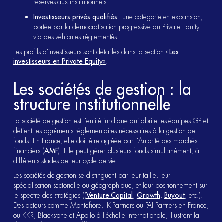
réservés aux institutionnels.
Investisseurs privés qualifiés
: une catégorie en expansion,
portée par la démocratisation progressive du Private Equity
via des véhicules réglementés.
Les profils d'investisseurs sont détaillés dans la section
«
Les
investisseurs en Private Equity
»
.
Les sociétés de gestion : la
structure institutionnelle
La société de gestion est l'entité juridique qui abrite les équipes GP et
détient les agréments réglementaires nécessaires à la gestion de
fonds. En France, elle doit être agréée par l'Autorité des marchés
financiers (
AMF
). Elle peut gérer plusieurs fonds simultanément, à
différents stades de leur cycle de vie.
Les sociétés de gestion se distinguent par leur taille, leur
spécialisation sectorielle ou géographique, et leur positionnement sur
le spectre des stratégies ((
Venture Capital
,
Growth
,
Buyout
, etc.).
Des acteurs comme Montefiore, IK Partners ou PAI Partners en France,
ou KKR, Blackstone et Apollo à l'échelle internationale, illustrent la