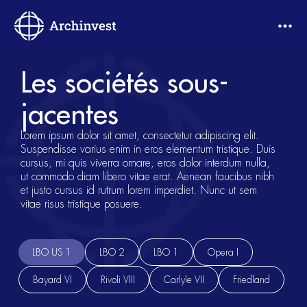
Les sociétés sous-
jacentes
Lorem ipsum dolor sit amet, consectetur adipiscing elit.
Suspendisse varius enim in eros elementum tristique. Duis
cursus, mi quis viverra ornare, eros dolor interdum nulla,
ut commodo diam libero vitae erat. Aenean faucibus nibh
et justo cursus id rutrum lorem imperdiet. Nunc ut sem
vitae risus tristique posuere.
LBO US 1
LBO 2
LBO 1
Opera I
Bayard VI
Rivoli VIII
Carlyle VII
Friedland