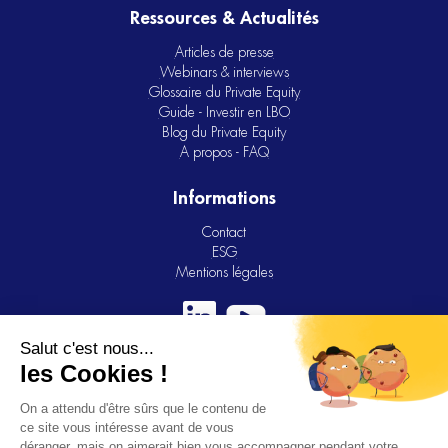
Ressources & Actualités
Articles de presse
Webinars & interviews
Glossaire du Private Equity
Guide - Investir en LBO
Blog du Private Equity
A propos - FAQ
Informations
Contact
ESG
Mentions légales
Avertissement : Archinvest est une Société par Actions
Simplifiée au capital de 2 173 917 euros, dont le siège
social est situé au 28 cours Albert 1er, Paris, France et