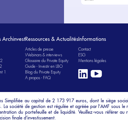
s Archinvest
Ressources & Actualités
Informations
Articles de presse
Contact
Webinars & interviews
ESG
 2
Glossaire du Private Equity
Mentions légales
 2
Guide - Investir en LBO
nt 1
Blog du Private Equity
A propos - FAQ
s Simplifiée au capital de 2 173 917 euros, dont le siège social
. La société de gestion est régulée et agréée par l’AMF sous l
ration du portefeuille et de liquidité. Veuillez-vous référer au
sion finale d’investissement.