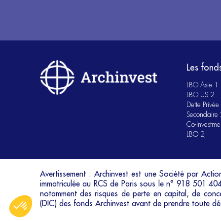
Les fond
LBO Asie 1
LBO US 2
Dette Privée
Secondaire
Co-Investme
LBO 2
Avertissement : Archinvest est une Société par Action
immatriculée au RCS de Paris sous le n° 918 501 404
notamment des risques de perte en capital, de concent
(DIC) des fonds Archinvest avant de prendre toute déci