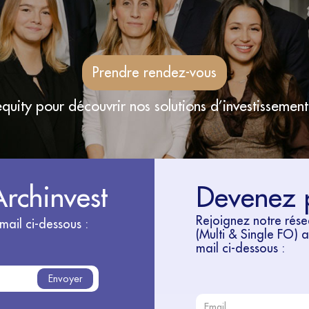
Prendre rendez-vous
quity pour découvrir nos solutions d’investissement
Archinvest
Devenez 
Rejoignez notre rés
mail ci-dessous :
(Multi & Single FO) 
mail ci-dessous :