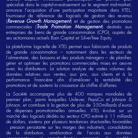
spécialisé dans le capital-investissement sur le segment mid-market,
annonce l’acquisition d’une participation majoritaire dans XTEL,
fournisseur de référence de logiciels de gestion des revenus
(
Revenue Growth Management
) et de gestion des promotions
commerciales (
Trade Promotion Management
) destinés aux
entreprises de biens de grande consommation (CPG), auprès de
ses actionnaires actuels Bain Capital et SilverTree Equity.
La plateforme logicielle de XTEL permet aux fabricants de produits
de grande consommation – notamment dans les secteurs de
l’alimentaire, des boissons et des produits ménagers – de planifier,
gérer et optimiser les promotions commerciales mises en œuvre
avec les distributeurs. La solution analyse de vastes volumes de
données relatives aux ventes, aux prix, aux clients et à la
performance financière afin d’améliorer la rentabilité des
promotions et de soutenir la croissance du chiffre d’affaires.
La Société accompagne plus de 400 marques mondiales de
premier plan, parmi lesquelles Unilever, PepsiCo et Johnson &
Johnson, et contribue à la gestion de plus de 350milliards d’euros
de dépenses promotionnelles annuelles. XTEL évolue sur un
marché des logiciels dédiés au secteur CPG estimé à 11 milliards
de dollars, soutenu par plusieurs tendances structurelles favorables
: pression persistante sur les marges des industriels, consolidation
de la distribution, amélioration de l’accès aux données