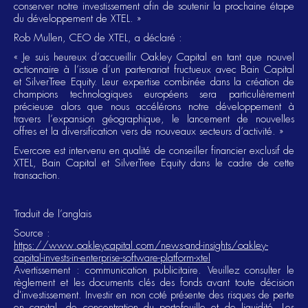
conserver notre investissement afin de soutenir la prochaine étape
du développement de XTEL. »
Rob Mullen, CEO de XTEL, a déclaré :
« Je suis heureux d’accueillir Oakley Capital en tant que nouvel
actionnaire à l’issue d’un partenariat fructueux avec Bain Capital
et SilverTree Equity. Leur expertise combinée dans la création de
champions technologiques européens sera particulièrement
précieuse alors que nous accélérons notre développement à
travers l’expansion géographique, le lancement de nouvelles
offres et la diversification vers de nouveaux secteurs d’activité. »
Evercore est intervenu en qualité de conseiller financier exclusif de
XTEL, Bain Capital et SilverTree Equity dans le cadre de cette
transaction.
Traduit de l’anglais
Source :
https://www.oakleycapital.com/news-and-insights/oakley-
capital-invests-in-enterprise-software-platform-xtel
Avertissement : communication publicitaire. Veuillez consulter le
règlement et les documents clés des fonds avant toute décision
d'investissement. Investir en non coté présente des risques de perte
en capital, de concentration du portefeuille et de liquidité. Les