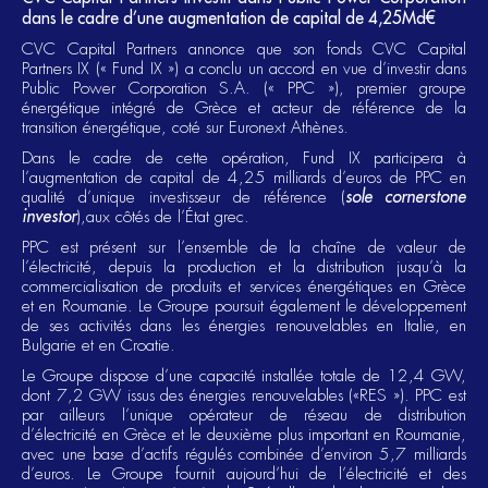
dans le cadre d’une augmentation de capital de 4,25Md€
CVC Capital Partners annonce que son fonds CVC Capital
Partners IX (« Fund IX ») a conclu un accord en vue d’investir dans
Public Power Corporation S.A. (« PPC »), premier groupe
énergétique intégré de Grèce et acteur de référence de la
transition énergétique, coté sur Euronext Athènes.
Dans le cadre de cette opération, Fund IX participera à
l’augmentation de capital de 4,25 milliards d’euros de PPC en
qualité d’unique investisseur de référence (
sole cornerstone
investor
),aux côtés de l’État grec.
PPC est présent sur l’ensemble de la chaîne de valeur de
l’électricité, depuis la production et la distribution jusqu’à la
commercialisation de produits et services énergétiques en Grèce
et en Roumanie. Le Groupe poursuit également le développement
de ses activités dans les énergies renouvelables en Italie, en
Bulgarie et en Croatie.
Le Groupe dispose d’une capacité installée totale de 12,4 GW,
dont 7,2 GW issus des énergies renouvelables («RES »). PPC est
par ailleurs l’unique opérateur de réseau de distribution
d’électricité en Grèce et le deuxième plus important en Roumanie,
avec une base d’actifs régulés combinée d’environ 5,7 milliards
d’euros. Le Groupe fournit aujourd’hui de l’électricité et des