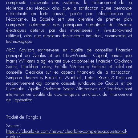
complexité croissante des systèmes, le renforcement de la
résilience des réseaux ainsi que la satisfaction d’une demande
d’électricité en forte hausse, portée par l’électrification de
l’économie. La Société sert une clientèle de premier plan
composée notamment des principaux opérateurs de réseaux
électriques détenus par des investisseurs (« investor-owned
utilities»), ainsi que d’acteurs des secteurs industriel, commercial et
technologique.
AEC Advisors estintervenu en qualité de conseiller financier
principal de Qualus et de NewMountain Capital, tandis que
Harris Williams a agi en tant que co-conseiller financier. Goldman
Sachs, Houlihan Lokey, Perella Weinberg Partners et Stifel ont
conseillé Clearlake sur les aspects financiers de la transaction.
Simpson Thacher & Bartlett et Wachtell, Lipton, Rosen & Katz ont
respectivement agi comme conseils juridiques de Qualus et de
Clearlake. Apollo, Goldman Sachs Alternatives et Clearlake sont
intervenus en qualité de co-arrangeurs principaux du financement
de l’opération.
Traduit de l’anglais
Source :
https://clearlake.com/news/clearlake-completes-acquisition-of-
qualus/